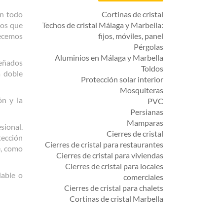
on todo
Cortinas de cristal
tos que
Techos de cristal Málaga y Marbella:
recemos
fijos, móviles, panel
Pérgolas
Aluminios en Málaga y Marbella
señados
Toldos
a doble
Protección solar interior
Mosquiteras
ón y la
PVC
Persianas
Mamparas
sional.
Cierres de cristal
tección
Cierres de cristal para restaurantes
e, como
Cierres de cristal para viviendas
Cierres de cristal para locales
lable o
comerciales
Cierres de cristal para chalets
Cortinas de cristal Marbella