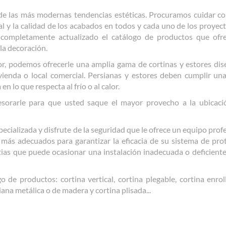
 de las más modernas tendencias estéticas. Procuramos cuidar c
ual y la calidad de los acabados en todos y cada uno de los proyec
 completamente actualizado el catálogo de productos que of
la decoración.
rior, podemos ofrecerle una amplia gama de cortinas y estores di
ivienda o local comercial. Persianas y estores deben cumplir un
en lo que respecta al frío o al calor.
sorarle para que usted saque el mayor provecho a la ubicaci
ializada y disfrute de la seguridad que le ofrece un equipo profe
s más adecuados para garantizar la eficacia de su sistema de pro
estias que puede ocasionar una instalación inadecuada o deficient
 de productos: cortina vertical, cortina plegable, cortina enrol
iana metálica o de madera y cortina plisada...