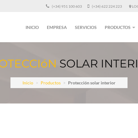
(+34) 951 100 603
(+34) 622 224 223
LOC
INICIO
EMPRESA
SERVICIOS
PRODUCTOS
OTECCIóN
SOLAR INTER
Inicio
Productos
Protección solar interior