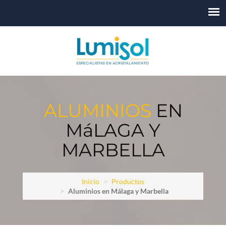
ALUMINIOS
EN
MáLAGA Y
MARBELLA
Inicio
Productos
Aluminios en Málaga y Marbella