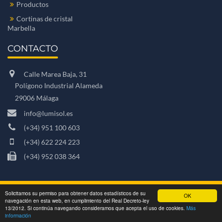
Productos
Cortinas de cristal
Marbella
CONTACTO
Calle Marea Baja, 31
Polígono Industrial Alameda
29006 Málaga
info@lumisol.es
(+34) 951 100 603
(+34) 622 224 223
(+34) 952 038 364
2026
Solicitamos su permiso para obtener datos estadísticos de su
OK
navegación en esta web, en cumplimiento del Real Decreto-ley
© Lumisol - Todos los derechos reservados -
13/2012. Si continúa navegando consideramos que acepta el uso de cookies.
Más
Created by
VisionClick
información